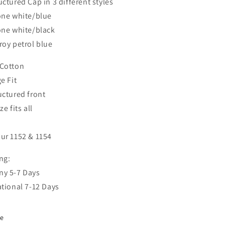
uctured Cap in 3 different styles
one white/blue
one white/black
roy petrol blue
Cotton
e Fit
uctured front
ze fits all
ur 1152 & 1154
ng:
y 5-7 Days
ational 7-12 Days
re