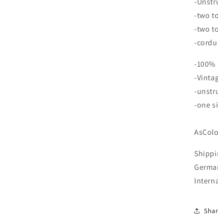
-Unstr
-two t
-two t
-cordu
-100% 
-Vintag
-unstr
-one si
AsColo
Shippi
German
Intern
Sha