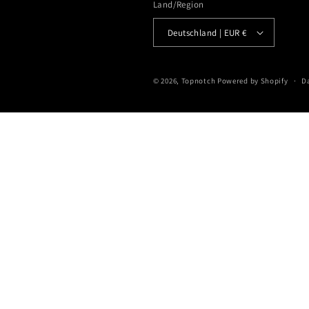
Land/Region
Deutschland | EUR €
© 2026,
Topnotch
Powered by Shopify
D