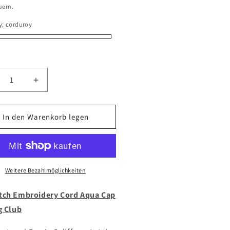
uern.
y:
corduroy
oy
green
black
ringere
Erhöhe
die
nge
Menge
für
In den Warenkorb legen
pnotch
Topnotch
broidery
Embroidery
kan
Tukan
p
Cap
rd/Two
Cord/Two
Weitere Bezahlmöglichkeiten
ne
Tone
tch Embroidery Cord Aqua Cap
g Club