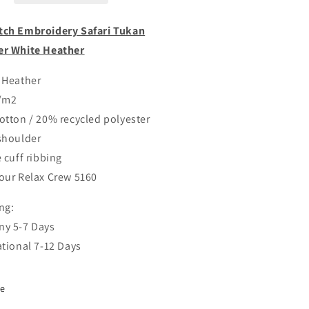
ite
White
ather
Heather
ch Embroidery Safari Tukan
er White Heather
 Heather
/m2
otton / 20% recycled polyester
shoulder
 cuff ribbing
our Relax Crew 5160
ng:
y 5-7 Days
ational 7-12 Days
re